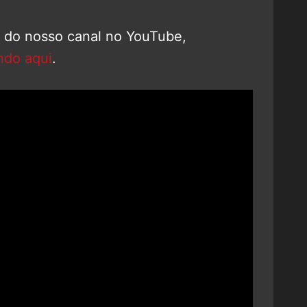
o do nosso canal no YouTube,
ndo aqui
.