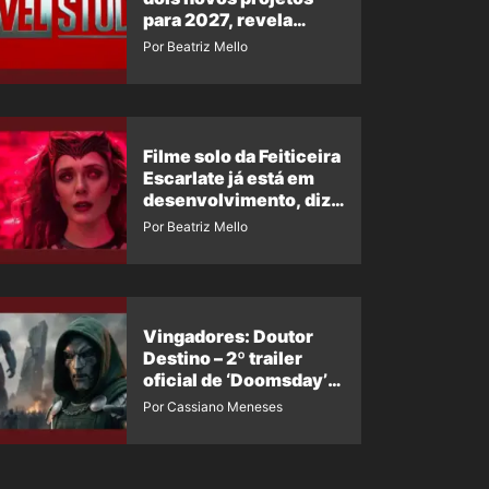
para 2027, revela
insider
Por Beatriz Mello
Filme solo da Feiticeira
Escarlate já está em
desenvolvimento, diz
insider
Por Beatriz Mello
Vingadores: Doutor
Destino – 2º trailer
oficial de ‘Doomsday’
ganha nova data para
Por Cassiano Meneses
vazar novamente