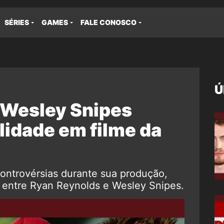
SÉRIES
GAMES
FALE CONOSCO
Ú
 Wesley Snipes
lidade em filme da
 controvérsias durante sua produção,
e entre Ryan Reynolds e Wesley Snipes.