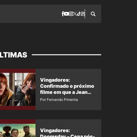
LTIMAS
Vingadores:
Confirmado o próximo
filme em que a Jean
Grey irá aparecer
Por Fernando Pimenta
Vingadores:
Doomsday – Cena pós-