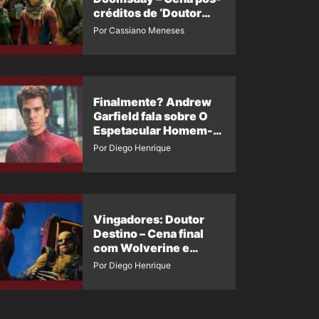
créditos de ‘Doutor
Destino’ é revelada
Por Cassiano Meneses
Finalmente? Andrew
Garfield fala sobre O
Espetacular Homem-
Aranha 3
Por Diego Henrique
Vingadores: Doutor
Destino – Cena final
com Wolverine e
Homem-Aranha de
Por Diego Henrique
Maguire vaza nas
redes