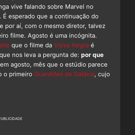
onga vive falando sobre Marvel no
 É esperado que a continuação do
 por aí, com o mesmo diretor, talvez
ro filme. Agosto é uma incógnita.
site
que o filme da
Viúva Negra
é
 que nos leva a pergunta de:
por que
m agosto, mês que o estúdio parece
o o primeiro
Guardiões da Galáxia
, cujo
PUBLICIDADE