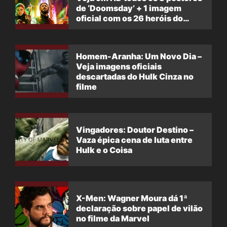
de ‘Doomsday’ + 1 imagem
oficial com os 26 heróis do
filme
Homem-Aranha: Um Novo Dia –
Veja imagens oficiais
descartadas do Hulk Cinza no
filme
Vingadores: Doutor Destino –
Vaza épica cena de luta entre
Hulk e o Coisa
X-Men: Wagner Moura dá 1ª
declaração sobre papel de vilão
no filme da Marvel