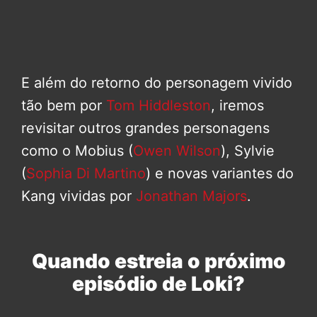
E além do retorno do personagem vivido
tão bem por
Tom Hiddleston
, iremos
revisitar outros grandes personagens
como o Mobius (
Owen Wilson
), Sylvie
(
Sophia Di Martino
) e novas variantes do
Kang vividas por
Jonathan Majors
.
Quando estreia o próximo
episódio de Loki?