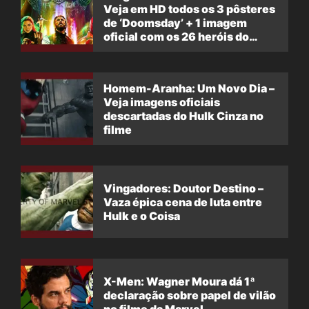
Veja em HD todos os 3 pôsteres
de ‘Doomsday’ + 1 imagem
oficial com os 26 heróis do
filme
Homem-Aranha: Um Novo Dia –
Veja imagens oficiais
descartadas do Hulk Cinza no
filme
Vingadores: Doutor Destino –
Vaza épica cena de luta entre
Hulk e o Coisa
X-Men: Wagner Moura dá 1ª
declaração sobre papel de vilão
no filme da Marvel