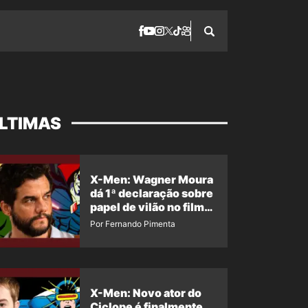
LTIMAS
X-Men: Wagner Moura
dá 1ª declaração sobre
papel de vilão no filme
da Marvel
Por Fernando Pimenta
X-Men: Novo ator do
Ciclope é finalmente