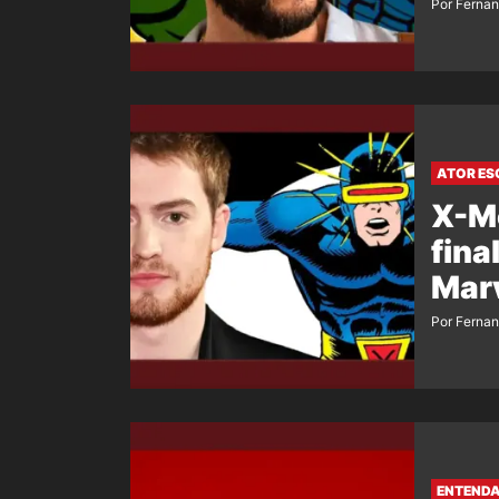
Por Ferna
ATOR ES
X-Me
fina
Mar
Por Ferna
ENTENDA