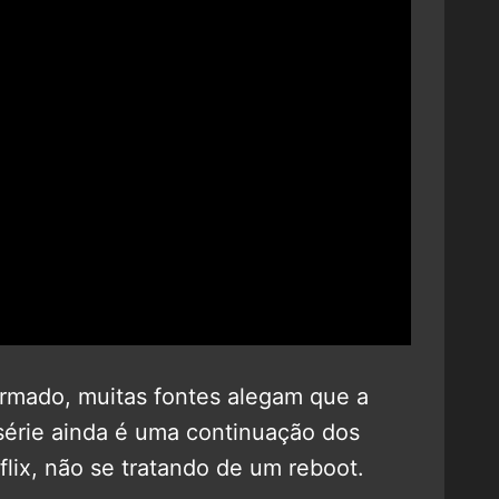
rmado, muitas fontes alegam que a
série ainda é uma continuação dos
flix, não se tratando de um reboot.