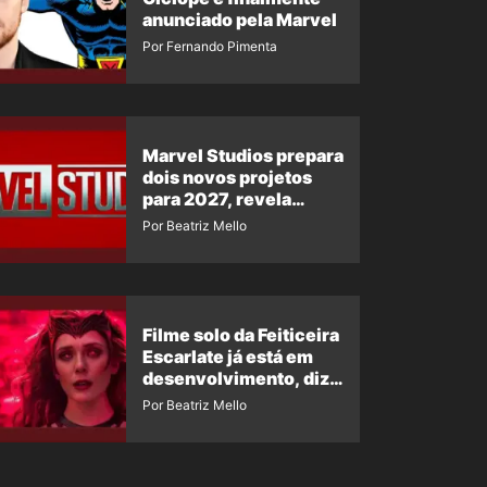
anunciado pela Marvel
Por Fernando Pimenta
Marvel Studios prepara
dois novos projetos
para 2027, revela
insider
Por Beatriz Mello
Filme solo da Feiticeira
Escarlate já está em
desenvolvimento, diz
insider
Por Beatriz Mello