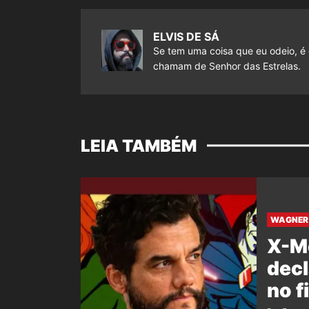
ELVIS DE SÁ
Se tem uma coisa que eu odeio, é 
chamam de Senhor das Estrelas.
LEIA TAMBÉM
WAGNER 
X-M
decl
no f