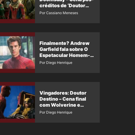
créditos de ‘Doutor
Destino’ é revelada
Por Cassiano Meneses
Finalmente? Andrew
Garfield fala sobre O
Espetacular Homem-
Aranha 3
Por Diego Henrique
Vingadores: Doutor
Destino – Cena final
com Wolverine e
Homem-Aranha de
Por Diego Henrique
Maguire vaza nas
redes