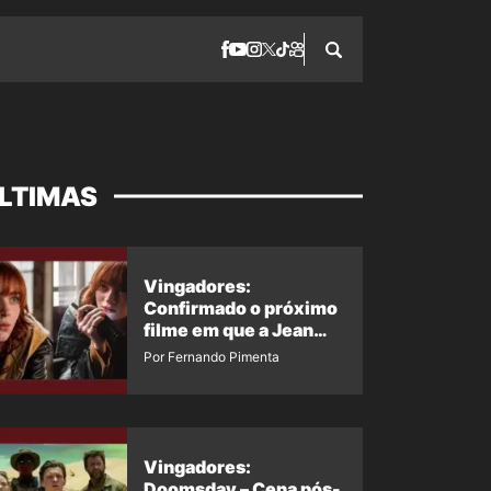
LTIMAS
Vingadores:
Confirmado o próximo
filme em que a Jean
Grey irá aparecer
Por Fernando Pimenta
Vingadores:
Doomsday – Cena pós-