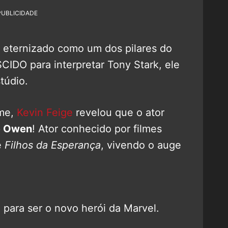
PUBLICIDADE
a eternizado como um dos pilares do
IDO para interpretar Tony Stark, ele
túdio.
lme,
Kevin Feige
revelou que o ator
e Owen
! Ator conhecido por filmes
e
Filhos da Esperança
, vivendo o auge
 para ser o novo herói da Marvel.