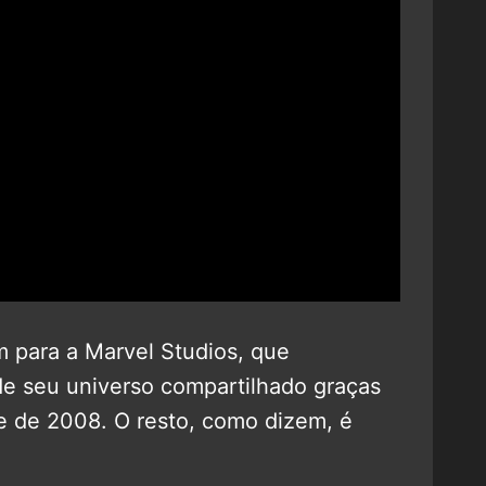
 para a Marvel Studios, que
e seu universo compartilhado graças
me de 2008. O resto, como dizem, é