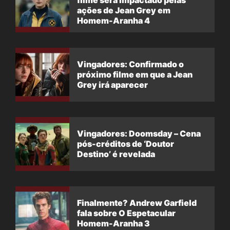
filme será impactado pelas
ações de Jean Grey em
Homem-Aranha 4
Vingadores: Confirmado o
próximo filme em que a Jean
Grey irá aparecer
Vingadores: Doomsday – Cena
pós-créditos de ‘Doutor
Destino’ é revelada
Finalmente? Andrew Garfield
fala sobre O Espetacular
Homem-Aranha 3