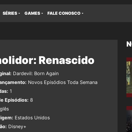
SÉRIES
GAMES
FALE CONOSCO
N
olidor: Renascido
ginal:
Dardevil: Born Again
Lançamento:
Novos Episódios Toda Semana
as:
1
e Episódios:
8
glês
rigem:
Estados Unidos
ção:
Disney+