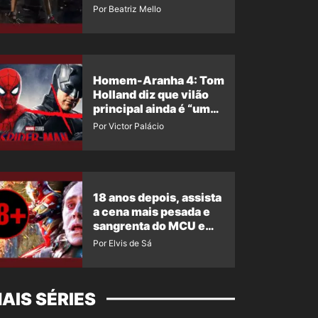
de Elektra
Por Beatriz Mello
Homem-Aranha 4: Tom
Holland diz que vilão
principal ainda é “um
grande segredo”
Por Victor Palácio
18 anos depois, assista
a cena mais pesada e
sangrenta do MCU em
toda sua história
Por Elvis de Sá
AIS SÉRIES