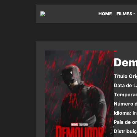
HOME
FILMES
Dem
Título Ori
Data de 
Temporad
Número d
Idioma:
In
País de o
Distribui