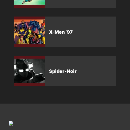
X-Men ’97
Spider-Noir