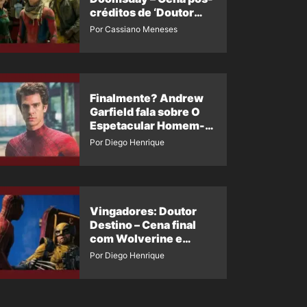
créditos de ‘Doutor
Destino’ é revelada
Por Cassiano Meneses
Finalmente? Andrew
Garfield fala sobre O
Espetacular Homem-
Aranha 3
Por Diego Henrique
Vingadores: Doutor
Destino – Cena final
com Wolverine e
Homem-Aranha de
Por Diego Henrique
Maguire vaza nas
redes