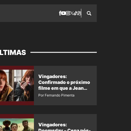
LTIMAS
Vingadores:
Confirmado o próximo
filme em que a Jean
Grey irá aparecer
Por Fernando Pimenta
Vingadores:
Doomsday – Cena pós-