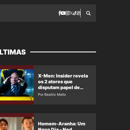
LTIMAS
X-Men: Insider revela
os 2 atores que
disputam papel de
Professor X
Por Beatriz Mello
Homem-Aranha: Um
Novo Dia – Ned