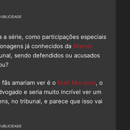
PUBLICIDADE
 a série, como participações especiais
rsonagens já conhecidos da
Marvel
bunal, sendo defendidos ou acusados
nou?
 fãs amariam ver é o
Matt Murdock
, o
vogado e seria muito incrível ver um
s, no tribunal, e parece que isso vai
PUBLICIDADE