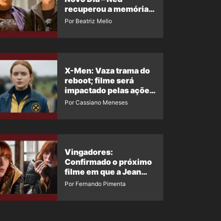
recuperou a memória?
Ator quebra o silêncio
Por Beatriz Mello
X-Men: Vaza trama do
reboot; filme será
impactado pelas ações
de Jean Grey em
Por Cassiano Meneses
Homem-Aranha 4
Vingadores:
Confirmado o próximo
filme em que a Jean
Grey irá aparecer
Por Fernando Pimenta