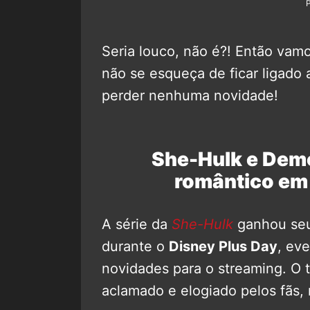
Seria louco, não é?! Então vam
não se esqueça de ficar ligado
perder nenhuma novidade!
She-Hulk e Demo
romântico em
A série da
She-Hulk
ganhou seu 
durante o
Disney Plus Day
, ev
novidades para o streaming. O t
aclamado e elogiado pelos fãs