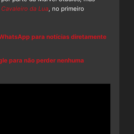
s
Cavaleiro da Lua
, no primeiro
 WhatsApp para notícias diretamente
ogle para não perder nenhuma