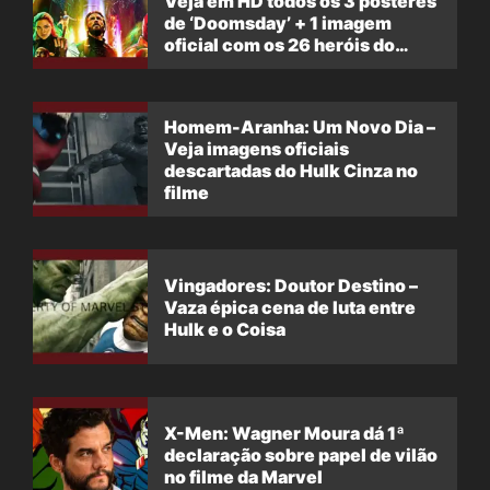
Veja em HD todos os 3 pôsteres
de ‘Doomsday’ + 1 imagem
oficial com os 26 heróis do
filme
Homem-Aranha: Um Novo Dia –
Veja imagens oficiais
descartadas do Hulk Cinza no
filme
Vingadores: Doutor Destino –
Vaza épica cena de luta entre
Hulk e o Coisa
X-Men: Wagner Moura dá 1ª
declaração sobre papel de vilão
no filme da Marvel