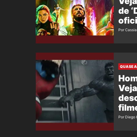
Veja
de 
ofic
film
Por Cassi
QUASE A
Hom
Veja
desc
film
Por Diego 