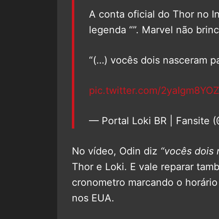
A conta oficial do Thor no 
legenda “”. Marvel não brin
“(…) vocês dois nasceram pa
pic.twitter.com/2yaIgm8YO
— Portal Loki BR | Fansite 
No vídeo, Odin diz
“vocês dois 
Thor e Loki. E vale reparar ta
cronometro marcando o horário
nos EUA.