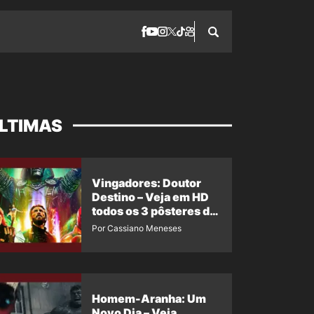
LTIMAS
Vingadores: Doutor
Destino – Veja em HD
todos os 3 pôsteres de
‘Doomsday’ + 1 imagem
Por Cassiano Meneses
oficial com os 26
heróis do filme
Homem-Aranha: Um
Novo Dia – Veja