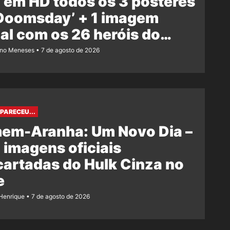
 em HD todos os 3 pôsteres
‘Doomsday’ + 1 imagem
ial com os 26 heróis do
e
ano Meneses
7 de agosto de 2026
PARECEU...
em-Aranha: Um Novo Dia –
 imagens oficiais
artadas do Hulk Cinza no
e
Henrique
7 de agosto de 2026