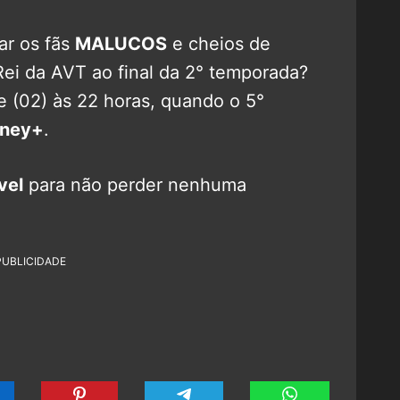
xar os fãs
MALUCOS
e cheios de
Rei da AVT ao final da 2° temporada?
 (02) às 22 horas, quando o 5°
sney+
.
vel
para não perder nenhuma
PUBLICIDADE