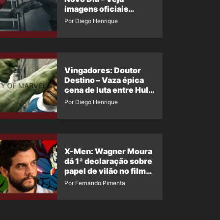
imagens oficiais
descartadas do Hulk
Por Diego Henrique
Cinza no filme
Vingadores: Doutor
Destino – Vaza épica
cena de luta entre Hulk
e o Coisa
Por Diego Henrique
X-Men: Wagner Moura
dá 1ª declaração sobre
papel de vilão no filme
da Marvel
Por Fernando Pimenta