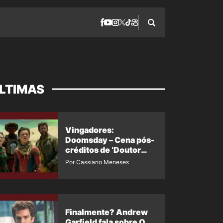
LTIMAS
Vingadores:
Doomsday – Cena pós-
créditos de ‘Doutor
Destino’ é revelada
Por Cassiano Meneses
Finalmente? Andrew
Garfield fala sobre O