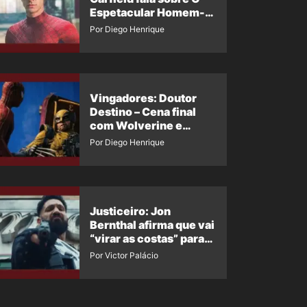
Espetacular Homem-
Aranha 3
Por Diego Henrique
Vingadores: Doutor
Destino – Cena final
com Wolverine e
Homem-Aranha de
Por Diego Henrique
Maguire vaza nas
redes
Justiceiro: Jon
Bernthal afirma que vai
“virar as costas” para
os fãs
Por Victor Palácio