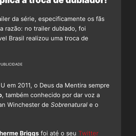
iler da série, especificamente os fãs
 razão: no trailer dublado, foi
el Brasil realizou uma troca de
PUBLICIDADE
CU em 2011, o Deus da Mentira sempre
o
, também conhecido por dar voz a
an Winchester de
Sobrenatural
e o
lherme Briggs
foi até o seu
Twitter