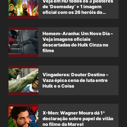
Veja em HD todos os 3 pôsteres
de ‘Doomsday’ + 1 imagem
oficial com os 26 heróis do
filme
Homem-Aranha: Um Novo Dia –
Veja imagens oficiais
descartadas do Hulk Cinza no
filme
Vingadores: Doutor Destino –
Vaza épica cena de luta entre
Hulk e o Coisa
X-Men: Wagner Moura dá 1ª
declaração sobre papel de vilão
no filme da Marvel