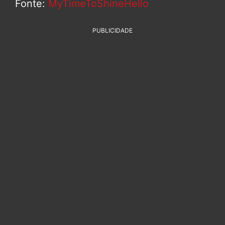
Fonte:
MyTimeToShineHello
PUBLICIDADE