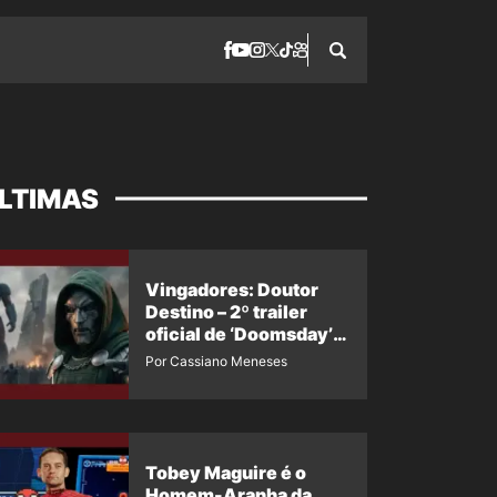
LTIMAS
Vingadores: Doutor
Destino – 2º trailer
oficial de ‘Doomsday’
ganha nova data para
Por Cassiano Meneses
vazar novamente
Tobey Maguire é o
Homem-Aranha da