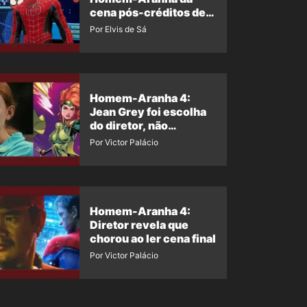
cena pós-créditos de
Um Novo Dia?
Por Elvis de Sá
Homem-Aranha 4:
Jean Grey foi escolha
do diretor, não
imposição da Marvel
Por Victor Palácio
Homem-Aranha 4:
Diretor revela que
chorou ao ler cena final
Por Victor Palácio