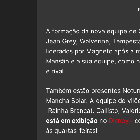
A formação da nova equipe de X
Jean Grey, Wolverine, Tempesta
liderados por Magneto após a m
Mansão e a sua equipe, como h
e rival.
Também estão presentes Noturn
Mancha Solar. A equipe de vilõ
(Rainha Branca), Callisto, Valeri
está em exibição
no
Disney+
co
às quartas-feiras!