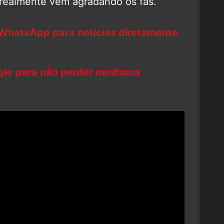
realmente vem agradando os fãs.
 WhatsApp para notícias diretamente
ogle para não perder nenhuma