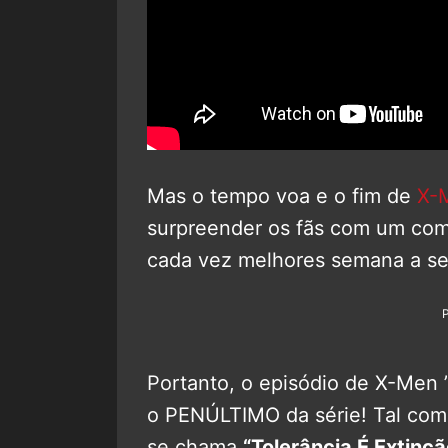
Mas o tempo voa e o fim de
X-
surpreender os fãs com um com
cada vez melhores semana a se
Portanto, o episódio de X-Men
o PENÚLTIMO da série! Tal como
se chama
“Tolerância É Extinçã