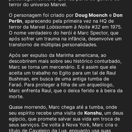
terror do universo Marvel.
O personagem foi criado por
Doug Moench
e
Don
Perlin
, aparecendo pela primeira vez na HQ de
terror da Marvel
Lobisomem à Noite #32
em 1975.
O nome verdadeiro do herói é Marc Spector, que
após sofrer um trauma na infância, desenvolve um
transtorno de múltiplas personalidades.
Após ser expulso da Marinha americana, ao
descobrirem mais sobre seu histórico conturbado,
Marc se torna um mercenário. E é assim que ele
aceita um trabalho no Egito para um tal de Raul
Bushman, em busca de uma antiga tumba de
Faraó. Para proteger a filha de um arqueólogo,
Marc enfrenta Raul, que o deixa ferido e à beira da
morte.
Quase morrendo, Marc chega até a tumba, onde
seu espírito recebe uma visita de
Konshu
, um deus
egípcio, que promete salvar sua vida em troca de
seus serviços. De volta à Nova York, Marc cria o
título de Cavaleiro da Lua, enquanto usa suas