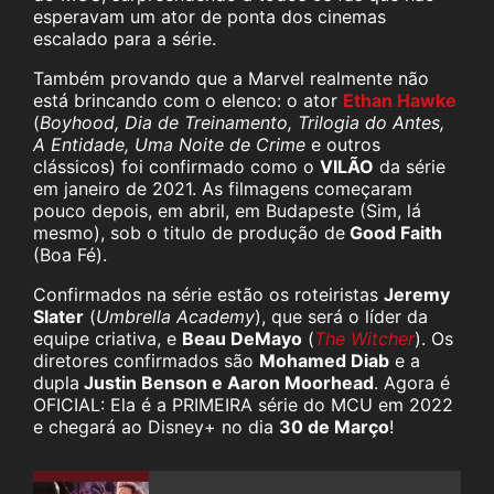
esperavam um ator de ponta dos cinemas
escalado para a série.
Também provando que a Marvel realmente não
está brincando com o elenco: o ator
Ethan Hawke
(
Boyhood, Dia de Treinamento, Trilogia do Antes,
A Entidade, Uma Noite de Crime
e outros
clássicos) foi confirmado como o
VILÃO
da série
em janeiro de 2021. As filmagens começaram
pouco depois, em abril, em Budapeste (Sim, lá
mesmo), sob o titulo de produção de
Good Faith
(Boa Fé).
Confirmados na série estão os roteiristas
Jeremy
Slater
(
Umbrella Academy
), que será o líder da
equipe criativa, e
Beau DeMayo
(
The Witcher
). Os
diretores confirmados são
Mohamed Diab
e a
dupla
Justin Benson e Aaron Moorhead
. Agora é
OFICIAL: Ela é a PRIMEIRA série do MCU em 2022
e chegará ao Disney+ no dia
30 de Março
!