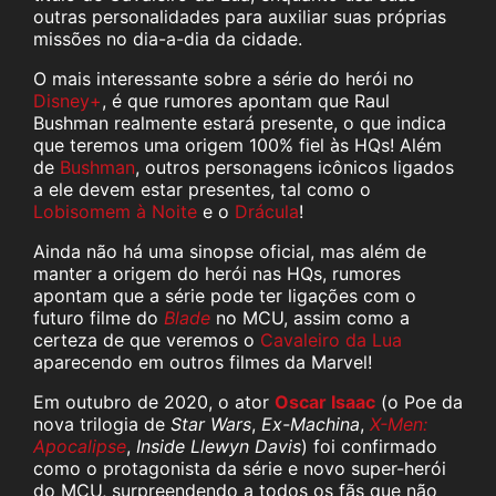
outras personalidades para auxiliar suas próprias
missões no dia-a-dia da cidade.
O mais interessante sobre a série do herói no
Disney+
, é que rumores apontam que Raul
Bushman realmente estará presente, o que indica
que teremos uma origem 100% fiel às HQs! Além
de
Bushman
, outros personagens icônicos ligados
a ele devem estar presentes, tal como o
Lobisomem à Noite
e o
Drácula
!
Ainda não há uma sinopse oficial, mas além de
manter a origem do herói nas HQs, rumores
apontam que a série pode ter ligações com o
futuro filme do
Blade
no MCU, assim como a
certeza de que veremos o
Cavaleiro da Lua
aparecendo em outros filmes da Marvel!
Em outubro de 2020, o ator
Oscar Isaac
(o Poe da
nova trilogia de
Star Wars
,
Ex-Machina
,
X-Men:
Apocalipse
,
Inside Llewyn Davis
) foi confirmado
como o protagonista da série e novo super-herói
do MCU, surpreendendo a todos os fãs que não