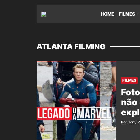
HOME
FILMES
ATLANTA FILMING
FILMES
Foto
não 
expl
Por Jony 