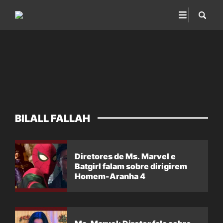
BILALL FALLAH
Diretores de Ms. Marvel e
Batgirl falam sobre dirigirem
Homem-Aranha 4