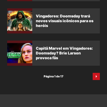
Vingadores: Doomsday trará
novos visuais icônicos para os
heróis
Capitã Marvel em Vingadores:
Doomsday? Brie Larson
provoca fãs
Página 1 de 17