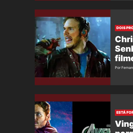
DOIS PR
Chri
Senh
film
Por Ferna
ESTÁ FO
Ving