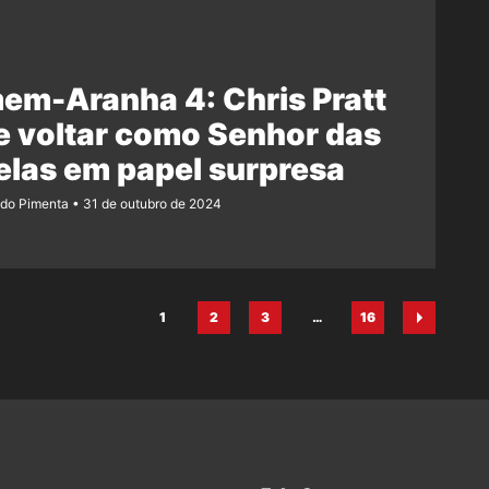
em-Aranha 4: Chris Pratt
 voltar como Senhor das
elas em papel surpresa
ndo Pimenta
31 de outubro de 2024
1
2
3
…
16
Página
Página
Página
Página