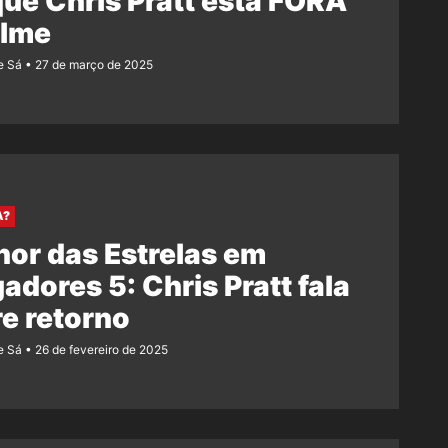
ue Chris Pratt está FORA
ilme
e Sá
27 de março de 2025
A?
or das Estrelas em
adores 5: Chris Pratt fala
e retorno
e Sá
26 de fevereiro de 2025