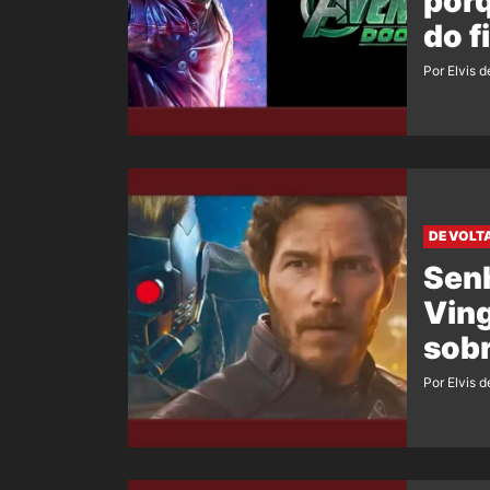
porq
do f
Por Elvis d
DE VOLT
Senh
Ving
sobr
Por Elvis d