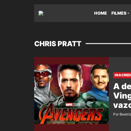
HOME
FILMES
CHRIS PRATT
INACRED
A de
Ving
vazo
Por Beatri