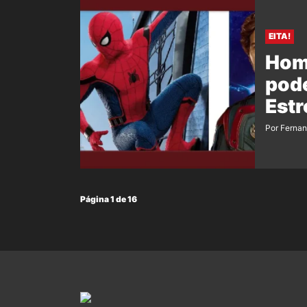
EITA!
Hom
pode
Estr
Por Ferna
Página 1 de 16