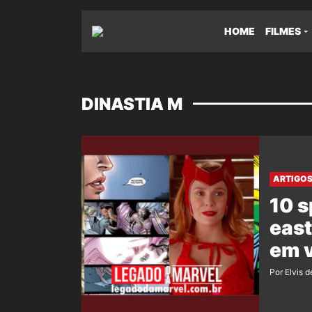
HOME
FILMES
DINASTIA M
ARTIGO
10 s
east
em 
Por Elvis d