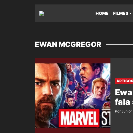
HOME
FILMES
EWAN MCGREGOR
ARTIGO
Ewan
fala
Por Junior