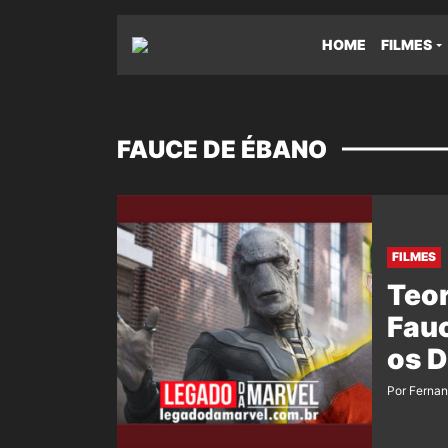
HOME
FILMES
FAUCE DE ÉBANO
FILMES
Teor
Fauc
os D
Por Ferna