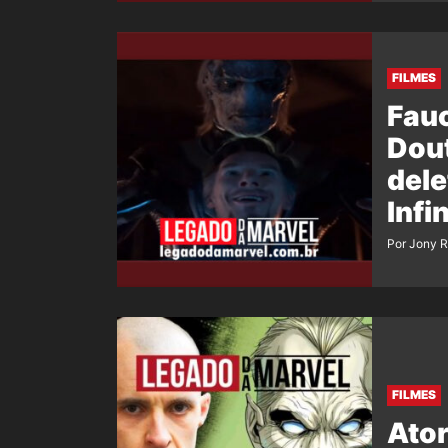
FILMES
Fauc
Dou
dele
Infi
Por Jony 
FILMES
Ator