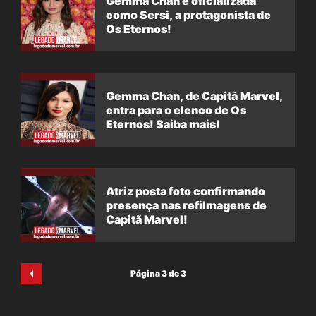
Gemma Chan é oficializada
como Sersi, a protagonista de
Os Eternos!
Gemma Chan, de Capitã Marvel,
entra para o elenco de Os
Eternos! Saiba mais!
Atriz posta foto confirmando
presença nas refilmagens de
Capitã Marvel!
Página 3 de 3