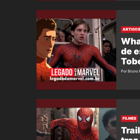
ARTIGO
What
de e
Tob
Por Bruno
FILMES
Tra