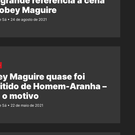
 grande referência à cena
Tobey Maguire
e Sá
24 de agosto de 2021
S
y Maguire quase foi
itido de Homem-Aranha –
 o motivo
e Sá
22 de maio de 2021