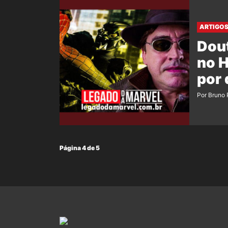
ARTIGO
Dou
no 
por 
Por Bruno
Página 4 de 5