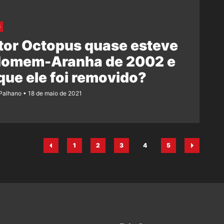
S
tor Octopus quase esteve
Homem-Aranha de 2002 e
que ele foi removido?
 Palhano
18 de maio de 2021
1
2
3
4
5
Página
Página
Página
Página
Página