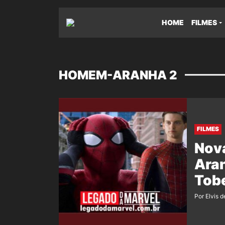
HOME
FILMES
HOMEM-ARANHA 2
FILMES
Nov
Aran
Tob
Por Elvis d