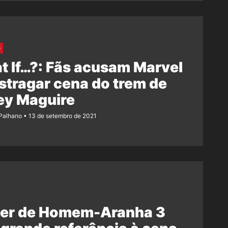
S
 If…?: Fãs acusam Marvel
stragar cena do trem de
ey Maguire
 Palhano
13 de setembro de 2021
iler de Homem-Aranha 3