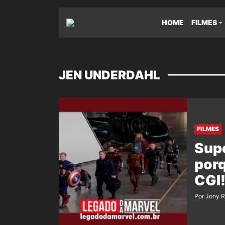
HOME
FILMES
JEN UNDERDAHL
FILMES
Supe
porq
CGI
Por Jony 