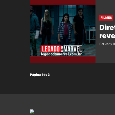
FILMES
Dire
reve
Por Jony 
Página 1 de 3