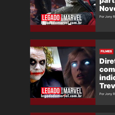
par
Nov
Por Jony 
FILMES
Dire
comp
indi
Tre
Por Jony 