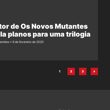
tor de Os Novos Mutantes
la planos para uma trilogia
Rendrex
6 de fevereiro de 2020
1
2
3
Página
Página
Página