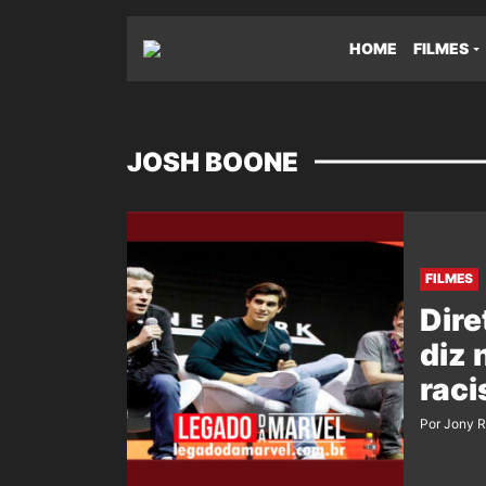
HOME
FILMES
JOSH BOONE
FILMES
Dire
diz 
raci
Por Jony 