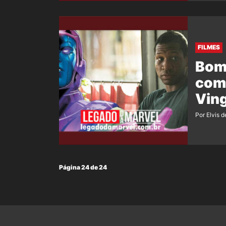
FILMES
Bomb
como
Vin
Por Elvis d
Página 24 de 24