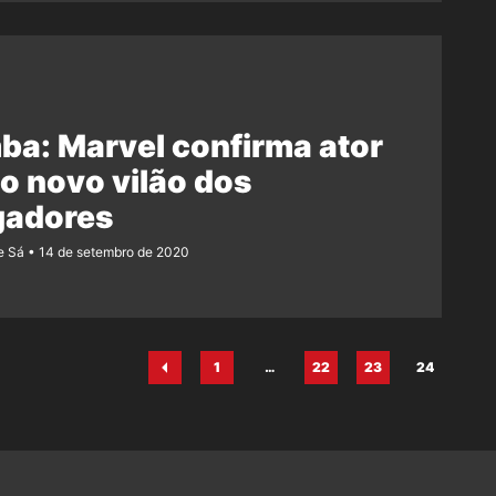
a: Marvel confirma ator
 novo vilão dos
gadores
e Sá
14 de setembro de 2020
1
…
22
23
24
Página
Página
Página
Página