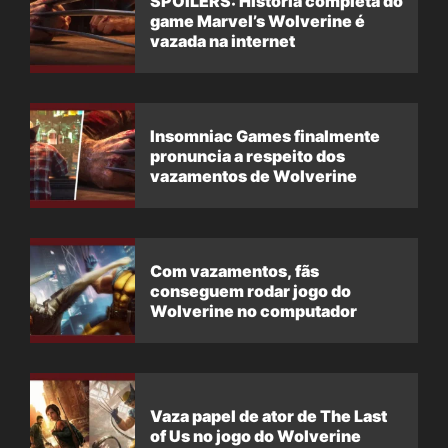
SPOILERS: História completa do
game Marvel’s Wolverine é
vazada na internet
Insomniac Games finalmente
pronuncia a respeito dos
vazamentos de Wolverine
Com vazamentos, fãs
conseguem rodar jogo do
Wolverine no computador
Vaza papel de ator de The Last
of Us no jogo do Wolverine