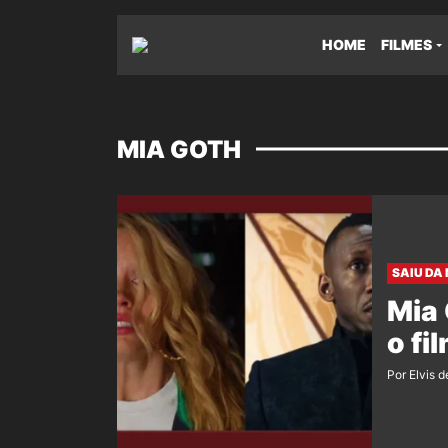
HOME
FILMES
MIA GOTH
SAIU DA
Mia 
o fi
Por Elvis d