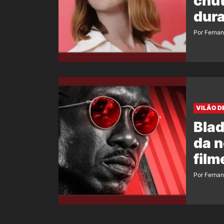
chut
dura
Por Ferna
VILÃO D
Blad
da n
film
Por Ferna