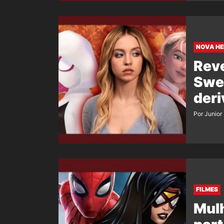
NOVA HE
Reve
Swe
der
Por Junior
FILMES
Mulh