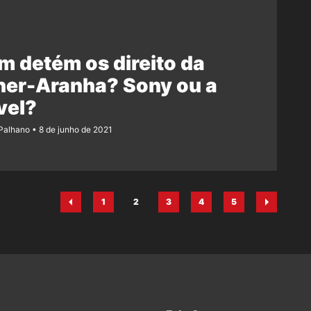
 detém os direito da
her-Aranha? Sony ou a
vel?
 Palhano
8 de junho de 2021
1
2
3
4
5
Página
Página
Página
Página
Página