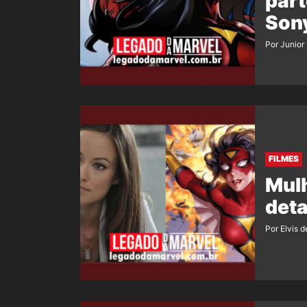
part
Sony
Por Junior
FILMES
Mul
deta
Por Elvis d