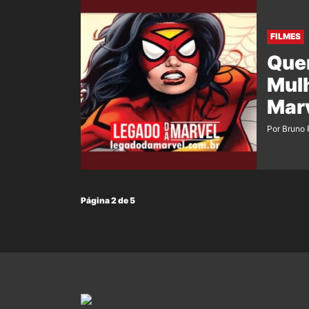
FILMES
Quem
Mul
Mar
Por Bruno
Página 2 de 5