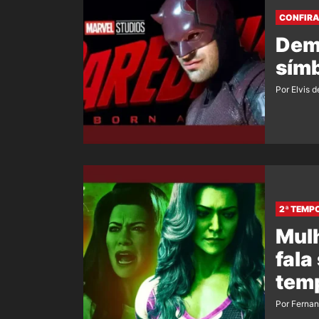
CONFIRA
Dem
sím
Por Elvis d
2ª TEMP
Mulh
fala
tem
Por Ferna