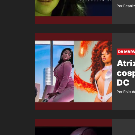
Por Beatri
DA MARV
Atri
cosp
DC
Por Elvis d