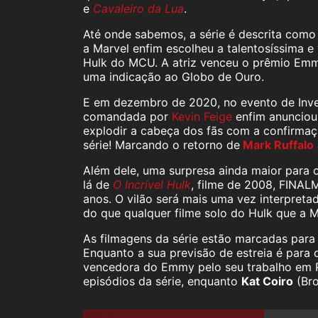
e
Cavaleiro da Lua
.
Até onde sabemos, a série é descrita com
a Marvel enfim escolheu a talentosíssima
Hulk do MCU. A atriz venceu o prêmio Emm
uma indicação ao Globo de Ouro.
E em dezembro de 2020, no evento de Inve
comandada por
Kevin Feige
enfim anunciou 
explodir a cabeça dos fãs com a confirma
série! Marcando o retorno de
Mark Ruffalo
Além dele, uma surpresa ainda maior para o
lá de
O Incrível Hulk
, filme de 2008, FINA
anos. O vilão será mais uma vez interpreta
do que qualquer filme solo do Hulk que a M
As filmagens da série estão marcadas par
Enquanto a sua previsão de estreia é para
vencedora do Emmy pelo seu trabalho em Ri
episódios da série, enquanto
Kat Coiro
(Bro