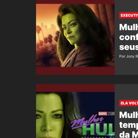
EXECUTI
Mulh
conf
seu
Por Jony 
ELA VOL
Mul
tem
da 