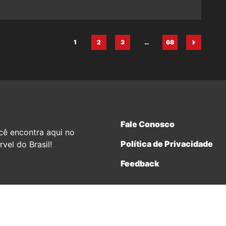
1
2
3
…
68
Página
Página
Página
Página
Fale Conosco
cê encontra aqui no
Política de Privacidade
vel do Brasil!
Feedback
terprises.