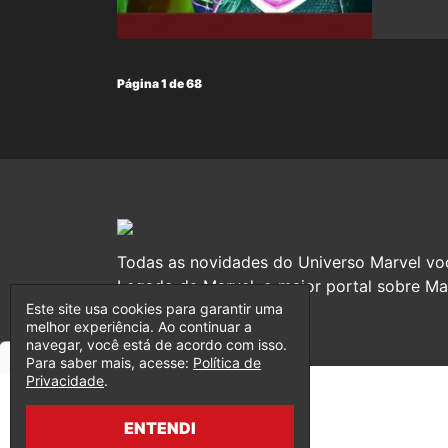
Página 1 de 68
Todas as novidades do Universo Marvel vo
Legado da Marvel, o maior portal sobre Mar
Este site usa cookies para garantir uma
melhor experiência. Ao continuar a
navegar, você está de acordo com isso.
Para saber mais, acesse:
Política de
Privacidade
.
ENTENDI
© 2017-2026 Legado da Marvel, uma empresa da Legado En