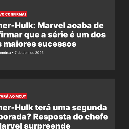
VO CONFIRMA!
er-Hulk: Marvel acaba de
irmar que a série é um dos
s maiores sucessos
Rendrex
7 de abril de 2026
TARÁ AO MCU?
her-Hulk terá uma segunda
porada? Resposta do chefe
Marvel surpreende