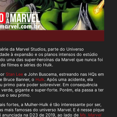
érie da Marvel Studios, parte do Universo
dade à expansão e os planos intensos do estúdio
ndo uma das super-heroínas da Marvel que nunca foi
de filmes e séries do Hulk.
 por
Stan Lee
e John Buscema, estreando nas HQs em
e Bruce Banner, o
Hulk
. Após uma acidente, ela
eu primo para poder sobreviver. Em consequência
 verde, gigante e super-forte. Porém, ela passa a ter
ue o seu primo.
s fortes, a Mulher-Hulk é tão interessante por ser,
 mais famosas do universo Marvel. E é nesse pique
oi anunciada na D23 de 2019, ao lado de
Ms. Marvel