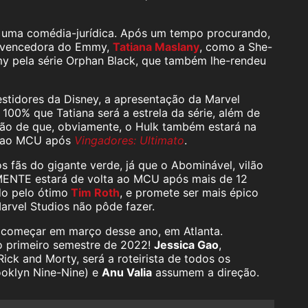
o uma comédia-jurídica. Após um tempo procurando,
 e vencedora do Emmy,
Tatiana Maslany
, como a She-
y pela série Orphan Black, que também lhe-rendeu
stidores da Disney, a apresentação da Marvel
100% que Tatiana será a estrela da série, além de
ção de que, obviamente, o Hulk também estará na
ao MCU após
Vingadores: Ultimato
.
s fãs do gigante verde, já que o Abominável, vilão
LMENTE estará de volta ao MCU após mais de 12
do pelo ótimo
Tim Roth
, e promete ser mais épico
arvel Studios não pôde fazer.
a começar em março desse ano, em Atlanta.
 o primeiro semestre de 2022!
Jessica Gao
,
ck and Morty, será a roteirista de todos os
oklyn Nine-Nine) e
Anu Valia
assumem a direção.