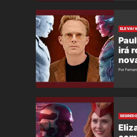
ELE VAI 
Paul
irá 
nova
Por Ferna
SEGREDO
Eliz