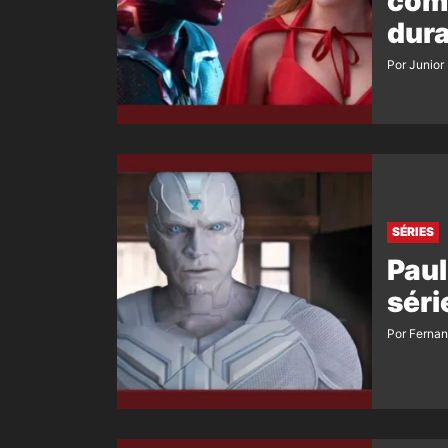
com 
dur
Por Junior
SÉRIES
Paul
séri
Por Ferna