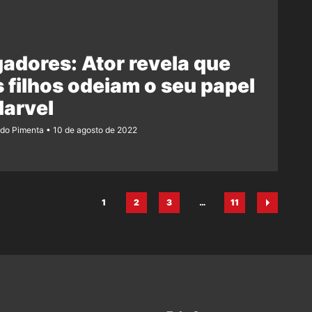
adores: Ator revela que
 filhos odeiam o seu papel
Marvel
ndo Pimenta
10 de agosto de 2022
1
2
3
…
11
Página
Página
Página
Página