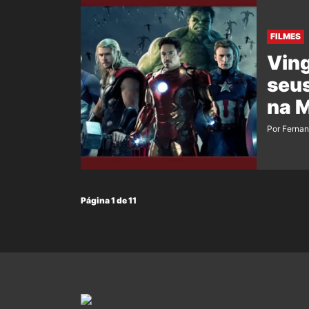
FILMES
Ving
seus
na 
Por Ferna
Página 1 de 11