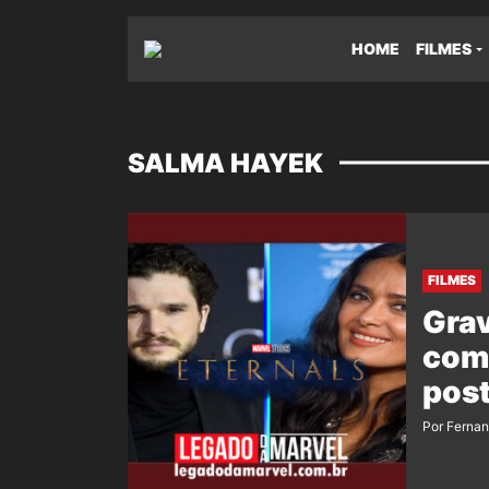
HOME
FILMES
SALMA HAYEK
FILMES
Gra
com
post
Por Ferna