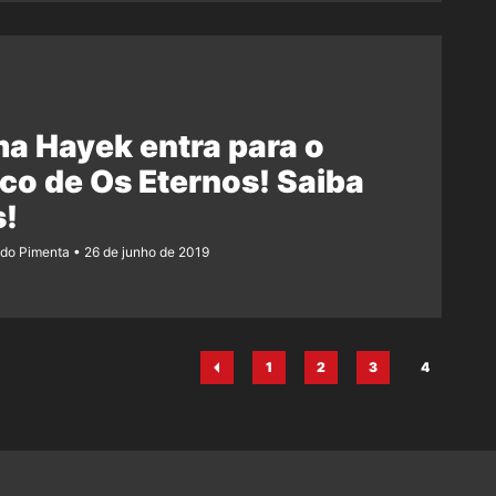
a Hayek entra para o
co de Os Eternos! Saiba
s!
ndo Pimenta
26 de junho de 2019
1
2
3
4
Página
Página
Página
Página