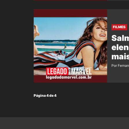
FILMES
Salm
elen
mai
Por Ferna
Página 4 de 4