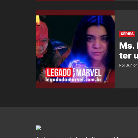
SÉRIES
Ms. 
ter
Por Junior