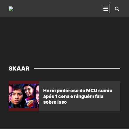
SKAAR
Herói poderoso do MCU sumiu
após 1 cena e ninguém fala
sobre isso