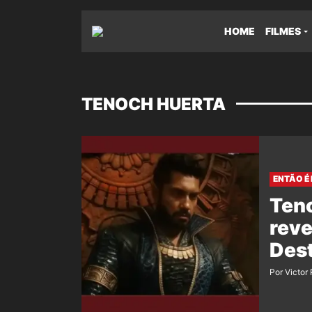
HOME
FILMES
TENOCH HUERTA
ENTÃO É 
Ten
reve
Des
Por Victor