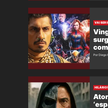
VAI SER 
Vin
surg
com
Por Diego 
HILÁRIO!
Ator
‘esp