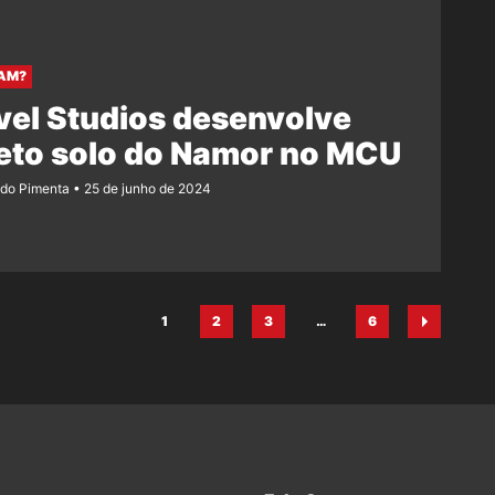
AM?
el Studios desenvolve
eto solo do Namor no MCU
ndo Pimenta
25 de junho de 2024
1
2
3
…
6
Página
Página
Página
Página