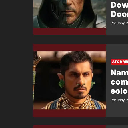
Down
Doo
Por Jony 
ATOR RE
Nam
come
solo
Por Jony 