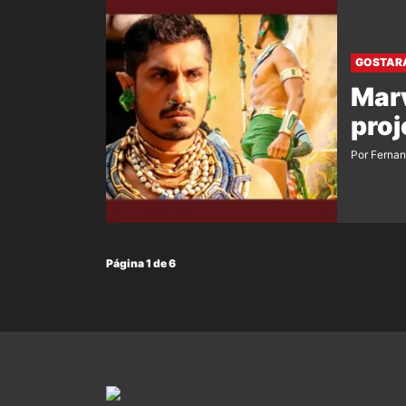
GOSTAR
Marv
proj
Por Ferna
Página 1 de 6