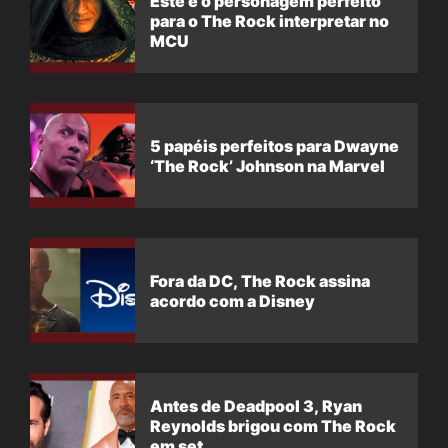
Este é o personagem perfeito
para o The Rock interpretar no
MCU
5 papéis perfeitos para Dwayne
‘The Rock’ Johnson na Marvel
Fora da DC, The Rock assina
acordo com a Disney
Antes de Deadpool 3, Ryan
Reynolds brigou com The Rock
em set