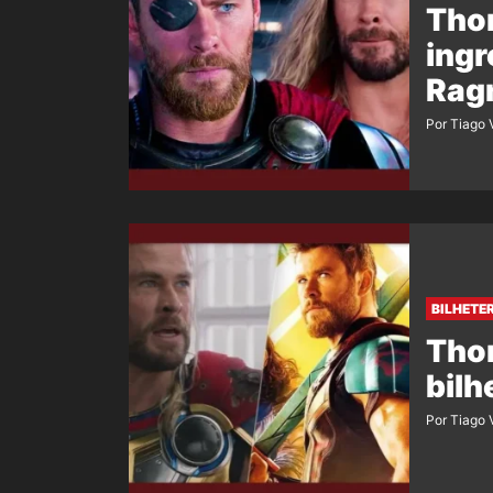
Thor
ingr
Rag
Por Tiago 
BILHETE
Thor
bilh
Por Tiago 