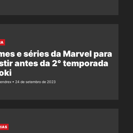
RA
lmes e séries da Marvel para
stir antes da 2° temporada
oki
Rendrex
24 de setembro de 2023
RIAS