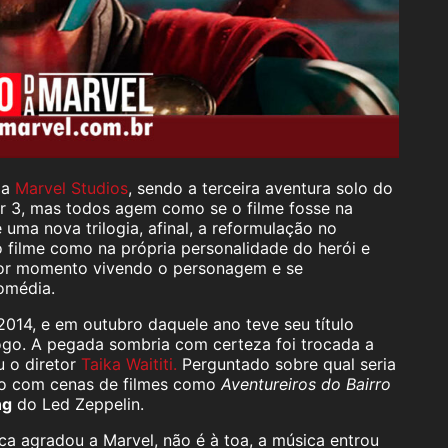
da
Marvel Studios
, sendo a terceira aventura solo do
r 3, mas todos agem como se o filme fosse na
uma nova trilogia, afinal, a reformulação no
filme como na própria personalidade do herói e
hor momento vivendo o personagem e se
omédia.
014, e em outubro daquele ano teve seu título
ogo. A pegada sombria com certeza foi trocada a
 o diretor
Taika Waititi.
Perguntado sobre qual seria
deo com cenas de filmes como
Aventureiros do Bairro
ng
do Led Zeppelin.
ca agradou a Marvel, não é à toa, a música entrou