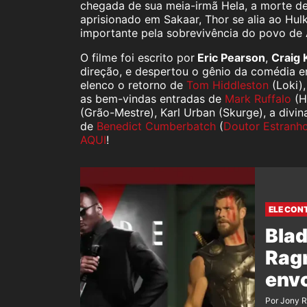
chegada de sua meia-irmã Hela, a morte de 
aprisionado em Sakaar, Thor se alia ao Hul
importante pela sobrevivência do povo de 
O filme foi escrito por
Eric Pearson
,
Craig 
direção, e despertou o gênio da comédia 
elenco o retorno de
Tom Hiddleston
(Loki)
as bem-vindas entradas de
Mark Ruffalo
(H
(Grão-Mestre), Karl Urban (Skurge), a divi
de
Benedict Cumberbatch
(
Doutor Estranh
AQUI
!
ELE CON
Blad
Rag
envo
Por Jony 