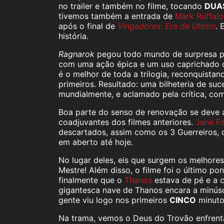
no trailer e também no filme, tocando
DUA
tivemos também a entrada de
Mark Ruffalo
após o final de
Vingadores: Era de Ultron
. 
história.
Ragnarok
pegou todo mundo de surpresa p
com uma ação épica e um uso caprichado de
é o melhor de toda a trilogia, reconquist
primeiros. Resultado: uma bilheteria de s
mundialmente, e aclamado pela crítica, co
Boa parte do senso de renovação se deve 
coadjuvantes dos filmes anteriores.
Jane Fo
descartados, assim como os 3 Guerreiros, 
em aberto até hoje.
No lugar deles, eis que surgem os melhor
Mestre! Além disso, o filme foi o último p
finalmente que o
Thanos
estava de pé e a c
gigantesca nave de Thanos encara a minúsc
gente viu logo nos primeiros
CINCO
minut
Na trama, vemos o Deus do Trovão enfrent