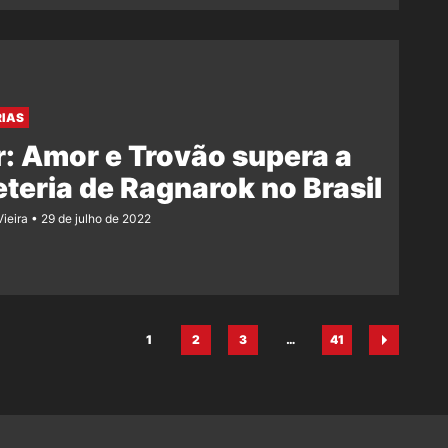
RIAS
: Amor e Trovão supera a
eteria de Ragnarok no Brasil
Vieira
29 de julho de 2022
1
2
3
…
41
Página
Página
Página
Página