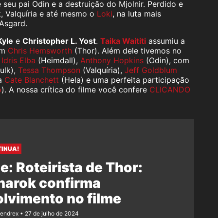
seu pai Odin e a destruição do Mjolnir. Perdido e
k, Valquíria e até mesmo o
Loki
, na luta mais
Asgard.
Kyle
e
Christopher L. Yost
.
Taika Waititi
assumiu a
em
Chris Hemsworth
(Thor). Além dele tivemos no
,
Idris Elba
(Heimdall),
Anthony Hopkins
(Odin), com
ulk),
Tessa Thompson
(Valquíria),
Jeff Goldblum
na
Cate Blanchett
(Hela) e uma perfeita participação
o
). A nossa crítica do filme você confere
CLICANDO
TINUA!
e: Roteirista de Thor:
narok confirma
lvimento no filme
Rendrex
27 de julho de 2024