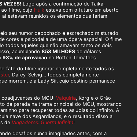
S VEZES!
Logo após a confirmação de Taika,
ao filme, cujo
Hulk
estava com o futuro em aberto
E aí estavam reunidos os elementos que fariam
elo seu humor debochado e escrachado misturado
 cores e psicodelia de uma ópera espacial. O filme
ando todos aqueles que não amavam tanto os dois
ucesso, acumulando
853 MILHÕES
de dólares
m
93% de aprovação
no Rotten Tomatoes.
ao fato do filme ignorar completamente todos os
ster
, Darcy, Selvig… todos completamente
que morrem, e a Lady Sif, cujo destino permanece
es coadjuvantes do MCU:
Valquíria
, Korg e o Grão
onto de parada na trama principal do MCU, mostrando
aminho para recuperar todas as Joias do Infinito. A
ula nave dos Asgardianos, e o resultado disso a
os de
Vingadores: Guerra Infinita
!
ando desafios nunca imaginados antes, com a