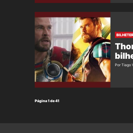
BILHETE
Thor
bilh
Por Tiago 
Página 1 de 41