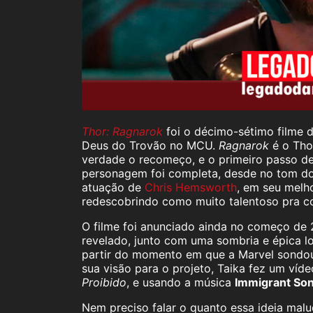
Thor: Ragnarok
foi o décimo-sétimo filme 
Deus do Trovão no MCU.
Ragnarok
é o Tho
verdade o recomeço, e o primeiro passo de 
personagem foi completa, desde no tom do 
atuação de
Chris Hemsworth
, em seu mel
redescobrindo como muito talentoso pra c
O filme foi anunciado ainda no começo de 2
revelado, junto com uma sombria e épica l
partir do momento em que a Marvel sondou
sua visão para o projeto, Taika fez um ví
Proibido
, e usando a música
Immigrant So
Nem preciso falar o quanto essa ideia malu