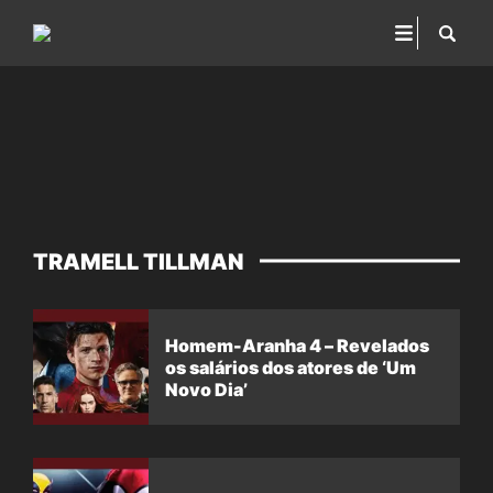
TRAMELL TILLMAN
Homem-Aranha 4 – Revelados
os salários dos atores de ‘Um
Novo Dia’