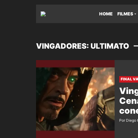
HOME
FILMES
VINGADORES: ULTIMATO
FINAL V
Ving
Cena
con
Por Diego 