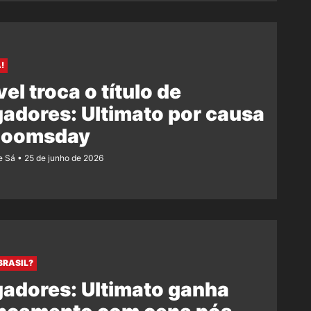
!
el troca o título de
adores: Ultimato por causa
Doomsday
e Sá
25 de junho de 2026
BRASIL?
adores: Ultimato ganha