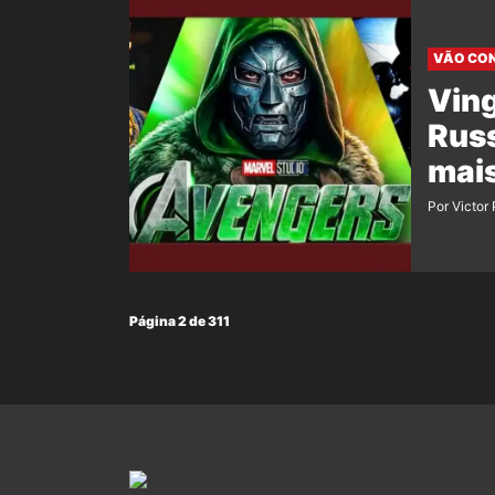
VÃO CON
Vin
Russ
mais
Por Victor
Página 2 de 311