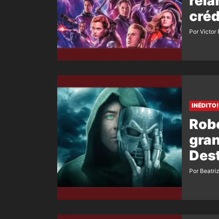
rel
créd
Por Victor
INÉDITO!
Robe
gran
Des
Por Beatri