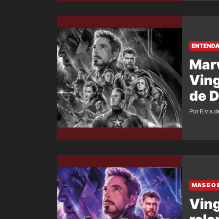
ENTENDA
Marv
Ving
de 
Por Elvis d
MAS E O 
Ving