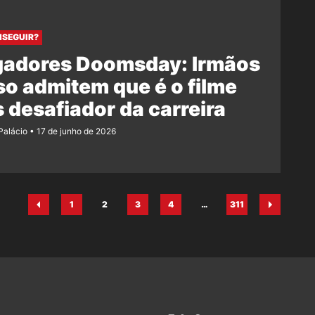
SEGUIR?
gadores Doomsday: Irmãos
o admitem que é o filme
 desafiador da carreira
 Palácio
17 de junho de 2026
1
2
3
4
…
311
Página
Página
Página
Página
Página