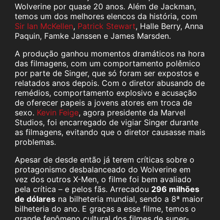
Wolverine por quase 20 anos. Além de Jackman,
temos um dos melhores elencos da história, com
Sir Ian McKellen
,
Patrick Stewart
, Halle Berry, Anna
Paquin, Famke Janssen e James Marsden.
A produção ganhou momentos dramáticos na hora
das filmagens, com um comportamento polêmico
por parte de Singer, que só foram ser expostos e
relatados anos depois. Com o diretor abusando de
remédios, comportamento explosivo e acusação
de oferecer papeis a jovens atores em troca de
sexo.
Kevin Feige
, agora presidente da Marvel
Studios, foi encarregado de vigiar Singer durante
as filmagens, evitando que o diretor causasse mais
problemas.
Apesar de desde então já terem críticas sobre o
protagonismo desbalanceado do Wolverine em
vez dos outros X-Men, o filme foi bem avaliado
pela crítica – e pelos fãs. Arrecadou
296 milhões
de dólares
na bilheteria mundial, sendo a 8ª maior
bilheteria do ano. E graças a esse filme, temos o
grande fenômeno cultural dos filmes de super-