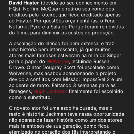
David Hayter
(devido ao seu conhecimento em
HQs). No fim, McQuarrie retirou seu nome dos
créditos pelo roteiro, que ficou creditado apenas
ao Hayter. Por questões orçamentárias, o Fera,
Noturno, Pyro e a Sala de Perigo foram removidos
do filme, para diminuir os custos de produção.
A escalação do elenco foi bem extensa, e traz
uma história bem interessante, já que muitos
atores mais famosos estiveram na mira de Singer
para o papel do
Wolverine
, incluindo Russell
Crowe. O ator Dougray Scott foi escalado como
Wolverine, mas acabou abandonando o projeto
devido a conflitos com Missão: Impossível 2 e um
acidente de moto. Faltando 3 semanas para as
filmagens,
Hugh Jackman
finalmente foi escolhido
como o substituto.
O novato ator foi uma escolha ousada, mas o
resto é história: Jackman teve nessa oportunidade
não apenas de fazer história como um dos atores
mais talentosos de sua geração, como ficou
eternizado no coração dos fãs interpretando o