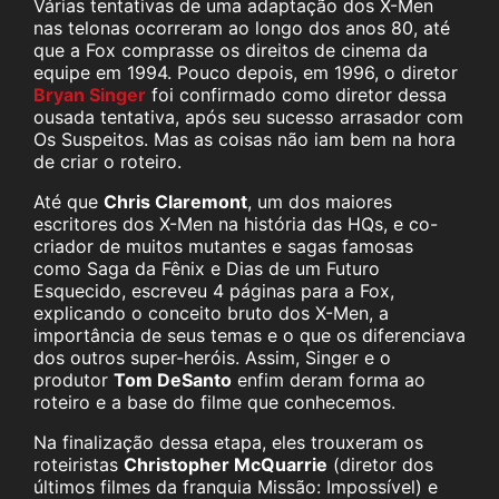
Várias tentativas de uma adaptação dos X-Men
nas telonas ocorreram ao longo dos anos 80, até
que a Fox comprasse os direitos de cinema da
equipe em 1994. Pouco depois, em 1996, o diretor
Bryan Singer
foi confirmado como diretor dessa
ousada tentativa, após seu sucesso arrasador com
Os Suspeitos. Mas as coisas não iam bem na hora
de criar o roteiro.
Até que
Chris Claremont
, um dos maiores
escritores dos X-Men na história das HQs, e co-
criador de muitos mutantes e sagas famosas
como Saga da Fênix e Dias de um Futuro
Esquecido, escreveu 4 páginas para a Fox,
explicando o conceito bruto dos X-Men, a
importância de seus temas e o que os diferenciava
dos outros super-heróis. Assim, Singer e o
produtor
Tom DeSanto
enfim deram forma ao
roteiro e a base do filme que conhecemos.
Na finalização dessa etapa, eles trouxeram os
roteiristas
Christopher McQuarrie
(diretor dos
últimos filmes da franquia Missão: Impossível) e