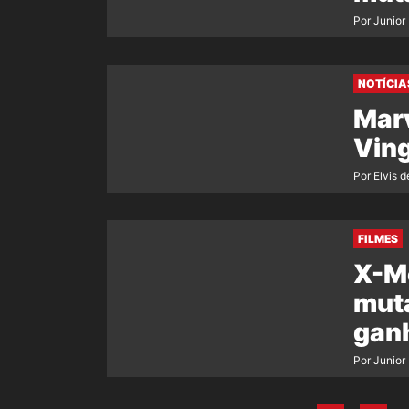
Por Junior
NOTÍCIA
Marv
Ving
Por Elvis d
FILMES
X-Me
muta
gan
Por Junior