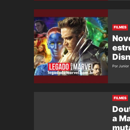
FILMES
Novo
estr
Disn
Por Junior
FILMES
Dout
a Ma
mut