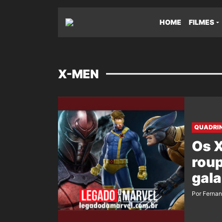
HOME
FILMES
X-MEN
QUADRI
Os 
roup
gala
Por Ferna