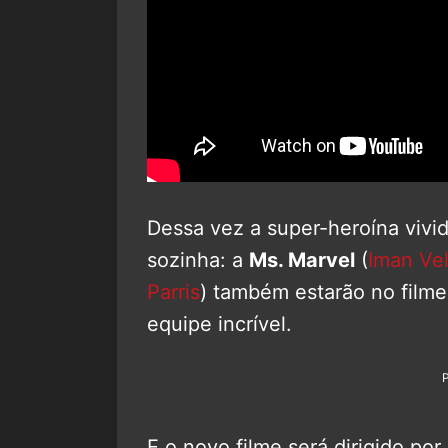
Dessa vez a super-heroína vivid
sozinha: a
Ms. Marvel
(
Iman Vel
Parris
) também estarão no film
equipe incrível.
E o novo filme será dirigido por