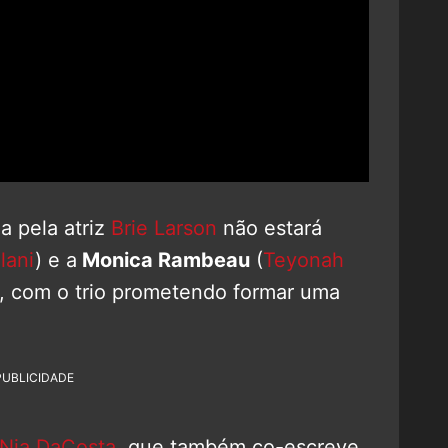
a pela atriz
Brie Larson
não estará
lani
) e a
Monica Rambeau
(
Teyonah
e, com o trio prometendo formar uma
PUBLICIDADE
Nia DaCosta
, que também co-escreve