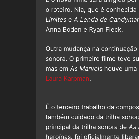
o roteiro. Nia, que é conhecida
Limites
e
A Lenda de Candyma
Anna Boden e Ryan Fleck.
Outra mudança na continuação é
sonora. O primeiro filme teve s
mas em
As Marvel
s houve uma t
Laura Karpman
.
É o terceiro trabalho da compo
também cuidado da trilha sono
principal da trilha sonora de
As 
heroínas, foi oficialmente lib