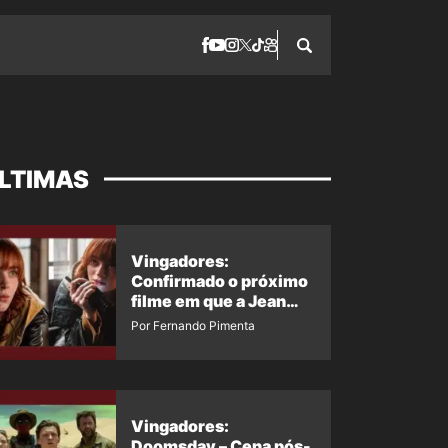
LTIMAS
Vingadores:
Confirmado o próximo
filme em que a Jean
Grey irá aparecer
Por Fernando Pimenta
Vingadores:
Doomsday – Cena pós-