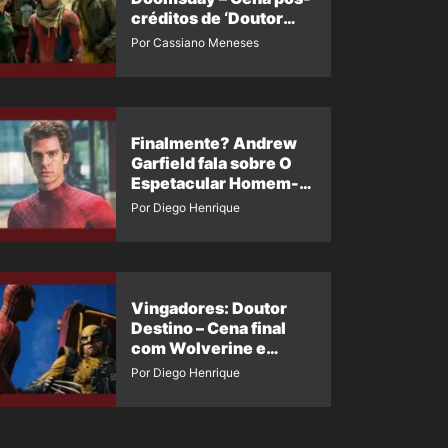
créditos de ‘Doutor
Destino’ é revelada
Por Cassiano Meneses
Finalmente? Andrew
Garfield fala sobre O
Espetacular Homem-
Aranha 3
Por Diego Henrique
Vingadores: Doutor
Destino – Cena final
com Wolverine e
Homem-Aranha de
Por Diego Henrique
Maguire vaza nas
redes