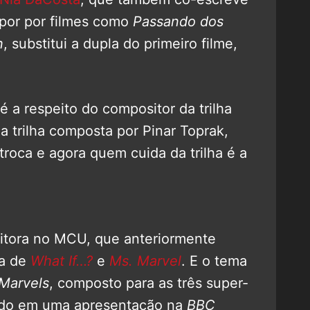
 por por filmes como
Passando dos
n
, substitui a dupla do primeiro filme,
 a respeito do compositor da trilha
ua trilha composta por Pinar Toprak,
roca e agora quem cuida da trilha é a
sitora no MCU, que anteriormente
ra de
What If…?
e
Ms. Marvel
. E o tema
Marvels
, composto para as três super-
erado em uma apresentação na
BBC