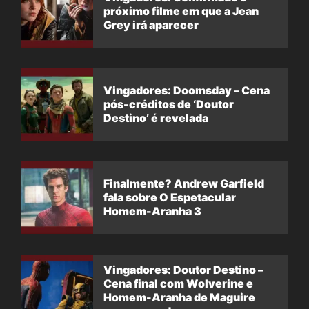
próximo filme em que a Jean
Grey irá aparecer
Vingadores: Doomsday – Cena
pós-créditos de ‘Doutor
Destino’ é revelada
Finalmente? Andrew Garfield
fala sobre O Espetacular
Homem-Aranha 3
Vingadores: Doutor Destino –
Cena final com Wolverine e
Homem-Aranha de Maguire