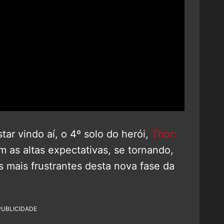
ar vindo aí, o 4º solo do herói,
Thor:
m as altas expectativas, se tornando,
s mais frustrantes desta nova fase da
PUBLICIDADE