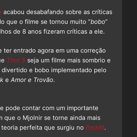
h
acabou desabafando sobre as críticas
o que o filme se tornou muito “
bobo
”
hos de 8 anos fizeram críticas a ele.
e ter entrado agora em uma correção
que
Thor 5
seja um filme mais sombrio e
s divertido e bobo implementado pelo
k
e
Amor e Trovão
.
lme pode contar com um importante
 que o Mjolnir se torne ainda mais
eoria perfeita que surgiu no
Reddit
.