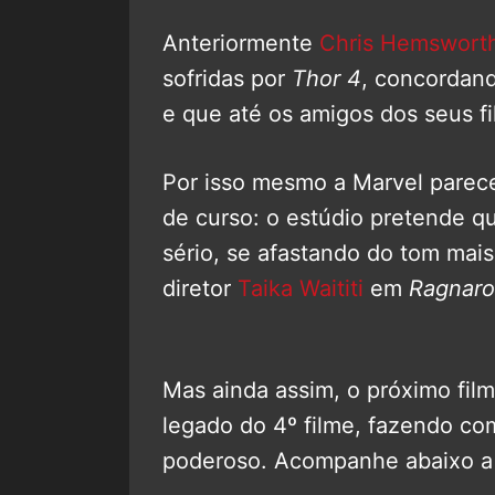
Anteriormente
Chris Hemswort
sofridas por
Thor 4
, concordand
e que até os amigos dos seus fil
Por isso mesmo a Marvel parec
de curso: o estúdio pretende 
sério, se afastando do tom mai
diretor
Taika Waititi
em
Ragnaro
Mas ainda assim, o próximo fi
legado do 4º filme, fazendo com
poderoso. Acompanhe abaixo a t