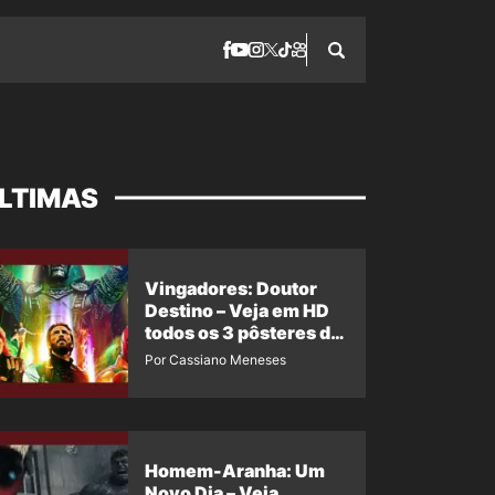
LTIMAS
Vingadores: Doutor
Destino – Veja em HD
todos os 3 pôsteres de
‘Doomsday’ + 1 imagem
Por Cassiano Meneses
oficial com os 26
heróis do filme
Homem-Aranha: Um
Novo Dia – Veja