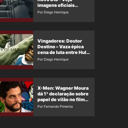
imagens oficiais
descartadas do Hulk
Por Diego Henrique
Cinza no filme
Vingadores: Doutor
Destino – Vaza épica
cena de luta entre Hulk
e o Coisa
Por Diego Henrique
X-Men: Wagner Moura
dá 1ª declaração sobre
papel de vilão no filme
da Marvel
Por Fernando Pimenta