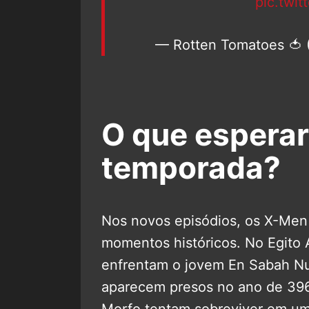
pic.twi
— Rotten Tomatoes 🍅
O que esperar
temporada?
Nos novos episódios, os X-Men
momentos históricos. No Egito 
enfrentam o jovem En Sabah N
aparecem presos no ano de 39
Morfo tentam sobreviver em um