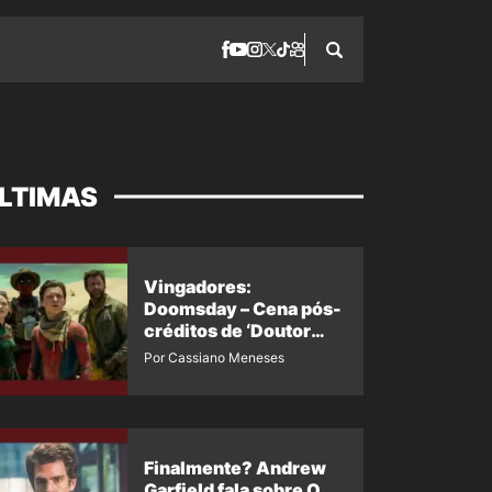
LTIMAS
Vingadores:
Doomsday – Cena pós-
créditos de ‘Doutor
Destino’ é revelada
Por Cassiano Meneses
Finalmente? Andrew
Garfield fala sobre O