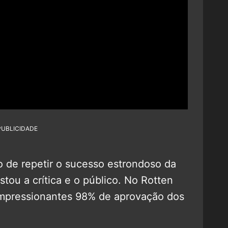
PUBLICIDADE
 de repetir o sucesso estrondoso da
tou a crítica e o público. No Rotten
mpressionantes 98% de aprovação dos