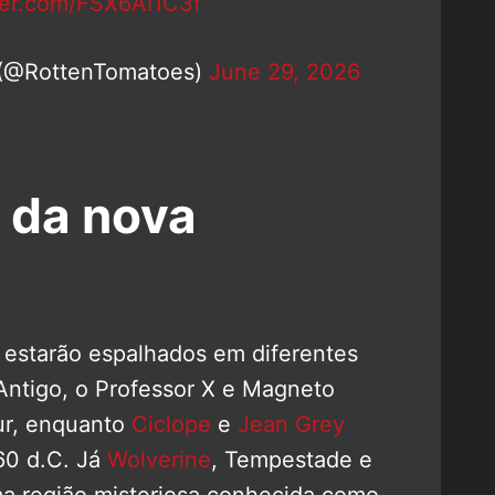
tter.com/FSX6AI1C3f
 (@RottenTomatoes)
June 29, 2026
 da nova
 estarão espalhados em diferentes
Antigo, o Professor X e Magneto
ur, enquanto
Ciclope
e
Jean Grey
60 d.C. Já
Wolverine
, Tempestade e
a região misteriosa conhecida como