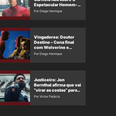
Espetacular Homem-
Aranha 3
Por Diego Henrique
Vingadores: Doutor
Destino – Cena final
com Wolverine e
Homem-Aranha de
Por Diego Henrique
Maguire vaza nas
redes
Justiceiro: Jon
Bernthal afirma que vai
“virar as costas” para
os fãs
Por Victor Palácio