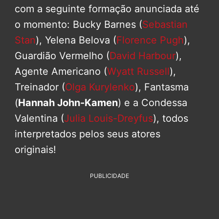
com a seguinte formação anunciada até
o momento: Bucky Barnes (
Sebastian
Stan
), Yelena Belova (
Florence Pugh
),
Guardião Vermelho (
David Harbour
),
Agente Americano (
Wyatt Russell
),
Treinador (
Olga Kurylenko
), Fantasma
(
Hannah John-Kamen
) e a Condessa
Valentina (
Julia Louis-Dreyfus
), todos
interpretados pelos seus atores
originais!
PUBLICIDADE